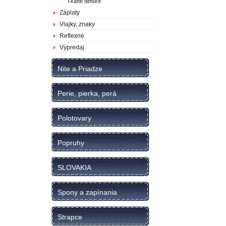
Tkané detské
Záplaty
Vlajky, znaky
Reflexné
Výpredaj
Nite a Priadze
Perie, pierka, perá
Polotovary
Popruhy
SLOVAKIA
Spony a zapínania
Strapce