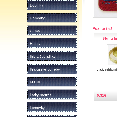
Doplnky
Gombíky
Pozrite tiež
Guma
Stuha l
Hobby
Ihly a špendlíky
Krajčírske potreby
zlatá, strieborn
Krajky
Látky-metráž
0,31
€
Lemovky