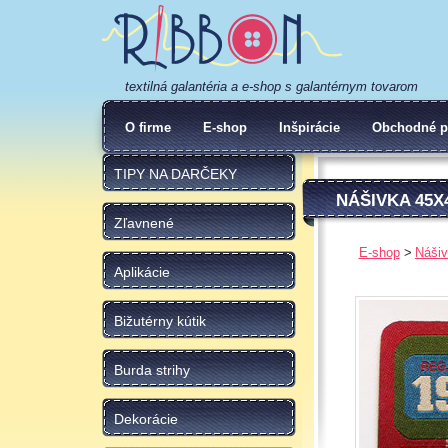
textilná galantéria a e-shop s galantérnym tovarom
O firme
E-shop
Inšpirácie
Obchodné p
TIPY NA DARČEKY
NÁŠIVKA 45
Zľavnené
E-shop
Nášiv
Aplikácie
Bižutérny kútik
Burda strihy
Dekorácie