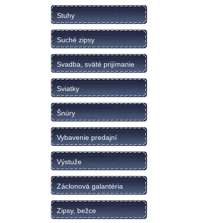
Stuhy
Suché zipsy
Svadba, sväté prijímanie
Sviatky
Šnúry
Vybavenie predajní
Výstuže
Záclonová galantéria
Zipsy, bežce