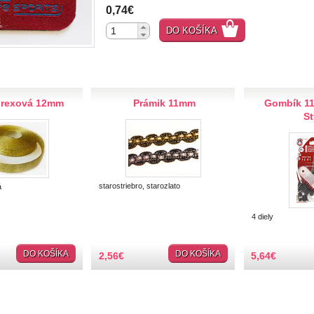
0,74€
DO KOŠÍKA
urexová 12mm
Prámik 11mm
Gombík 1
St
starostriebro, starozlato
á
4 diely
DO KOŠÍKA
DO KOŠÍKA
2,56
€
5,64
€