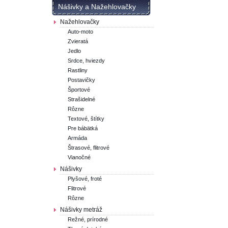
Nášivky a Nažehlovačky
Nažehlovačky
Auto-moto
Zvieratá
Jedlo
Srdce, hviezdy
Rastliny
Postavičky
Športové
Strašidelné
Rôzne
Textové, štítky
Pre bábätká
Armáda
Štrasové, flitrové
Vianočné
Nášivky
Plyšové, froté
Flitrové
Rôzne
Nášivky metráž
Režné, prírodné