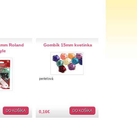
1mm Roland
Gombík 15mm kvetinka
yle
perleťová
DO KOŠÍKA
DO KOŠÍKA
0,16
€