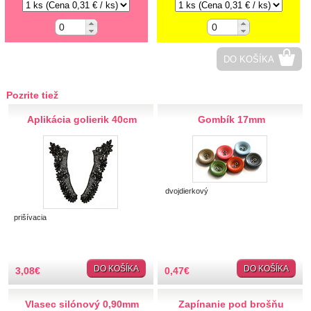
Hobby
Ihly a špendlíky
DO KOŠÍKA
Krajčírske potreby
Pozrite tiež
Krajky
Aplikácia golierik 40cm
Gombík 17mm
Látky-metráž
Lemovky
dvojdierkový
Nášivky a Nažehlovačky
prišívacia
Nažehlovačky
Auto-moto
Zvieratá
DO KOŠÍKA
DO KOŠÍKA
3,08
€
0,47
€
Jedlo
Srdce, hviezdy
Vlasec silónový 0,90mm
Zapínanie pod brošňu