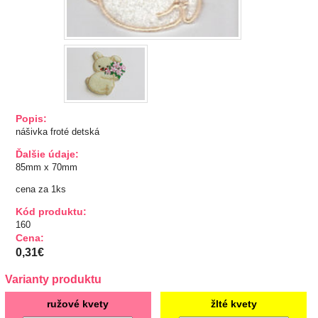
TIPY NA DARČEKY
Zľavnené
Aplikácie
Popis:
Bižutérny kútik
nášivka froté detská
Ďalšie údaje:
Burda strihy
85mm x 70mm
cena za 1ks
Dekorácie
Kód produktu:
160
Doplnky
Cena:
0,31€
Gombíky
Varianty produktu
Guma
ružové kvety
žlté kvety