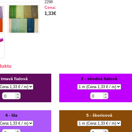
2298
Cena:
1,33€
duktu
- tmavá fialová
2 - stredná fialová
4 - lila
5 - škoricová