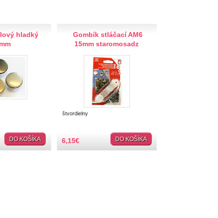
flový hladký
Gombík stláčací AM6
7mm
15mm staromosadz
štvordielny
DO KOŠÍKA
DO KOŠÍKA
6,15
€