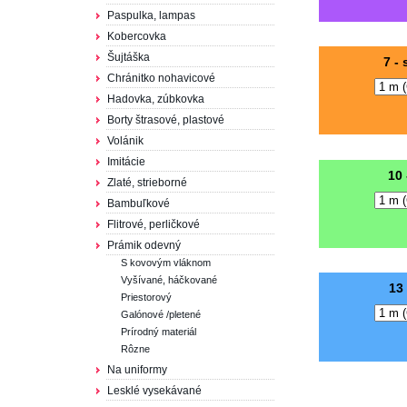
Paspulka, lampas
Kobercovka
Šujtáška
7 -
Chránitko nohavicové
Hadovka, zúbkovka
Borty štrasové, plastové
Volánik
Imitácie
10 
Zlaté, strieborné
Bambuľkové
Flitrové, perličkové
Prámik odevný
S kovovým vláknom
Vyšívané, háčkované
13
Priestorový
Galónové /pletené
Prírodný materiál
Rôzne
Na uniformy
Lesklé vysekávané