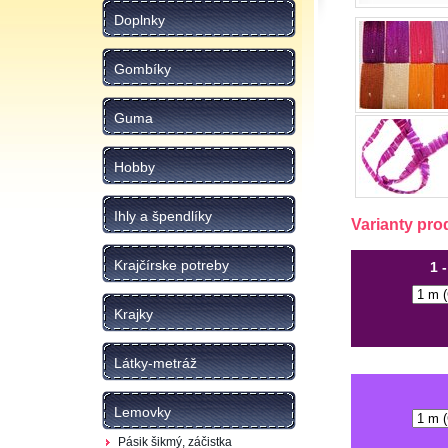
Doplnky
Gombíky
Guma
Hobby
Ihly a špendlíky
Varianty pro
Krajčírske potreby
1 
Krajky
Látky-metráž
Lemovky
Pásik šikmý, záčistka