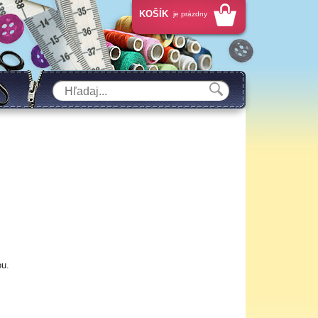
KOŠÍK
je prázdny
ou.