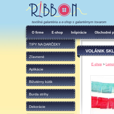
textilná galantéria a e-shop s galantérnym tovarom
O firme
E-shop
Inšpirácie
Obchodné p
TIPY NA DARČEKY
VOLÁNIK SK
Zľavnené
E-shop
Lemo
Aplikácie
Bižutérny kútik
Burda strihy
Dekorácie