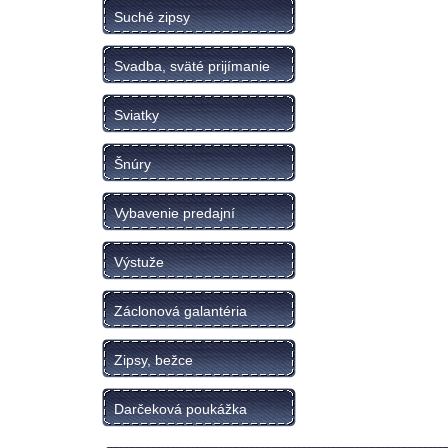
Suché zipsy
Svadba, sväté prijímanie
Sviatky
Šnúry
Vybavenie predajní
Výstuže
Záclonová galantéria
Zipsy, bežce
Darčeková poukážka