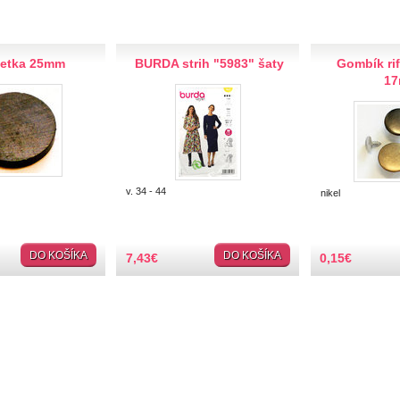
etka 25mm
BURDA strih "5983" šaty
Gombík ri
1
v. 34 - 44
nikel
DO KOŠÍKA
DO KOŠÍKA
7,43
€
0,15
€