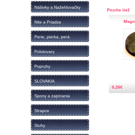
Nášivky a Nažehlovačky
Pozrite tiež
Magn
Nite a Priadze
Perie, pierka, perá
Polotovary
Popruhy
SLOVAKIA
0,26
€
Spony a zapínania
Strapce
Stuhy