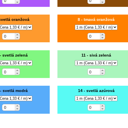
 svetlá oranžová
8 - tmavá oranžová
- svetlá zelená
11 - sivá zelená
 - svetlá modrá
14 - svetlá azúrová