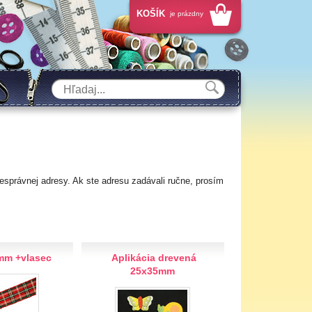
KOŠÍK
je prázdny
esprávnej adresy. Ak ste adresu zadávali ručne, prosím
mm +vlasec
Aplikácia drevená
25x35mm