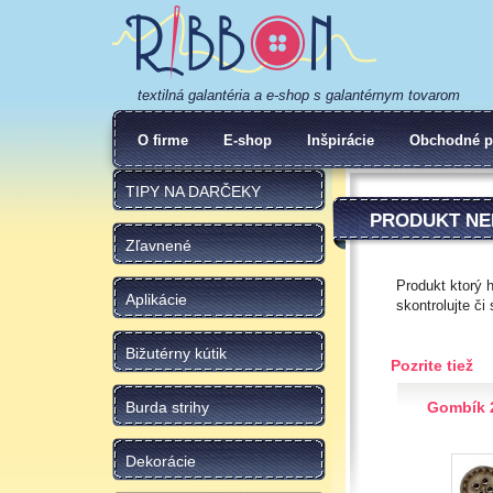
textilná galantéria a e-shop s galantérnym tovarom
O firme
E-shop
Inšpirácie
Obchodné p
TIPY NA DARČEKY
PRODUKT NE
Zľavnené
Produkt ktorý 
Aplikácie
skontrolujte či
Bižutérny kútik
Pozrite tiež
Burda strihy
Gombík 
Dekorácie