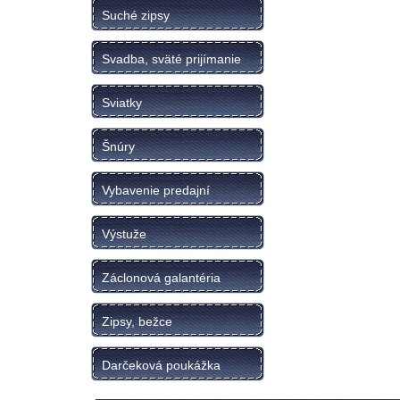
Suché zipsy
Svadba, sväté prijímanie
Sviatky
Šnúry
Vybavenie predajní
Výstuže
Záclonová galantéria
Zipsy, bežce
Darčeková poukážka