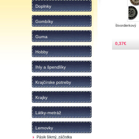
Doplnky
Gombíky
štvordierkový
Guma
0,37
€
Hobby
Ihly a špendlíky
Krajčírske potreby
Krajky
Látky-metráž
Lemovky
Pásik šikmý, záčistka