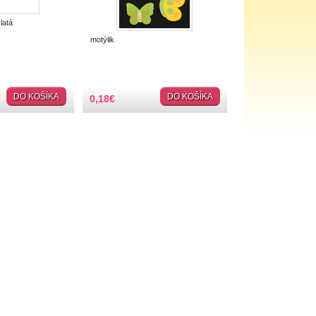
latá
motýlik
DO KOŠÍKA
DO KOŠÍKA
0,18
€