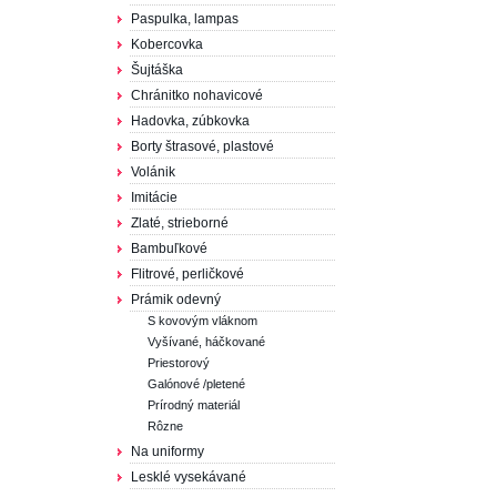
Paspulka, lampas
Kobercovka
Šujtáška
Chránitko nohavicové
Hadovka, zúbkovka
Borty štrasové, plastové
Volánik
Imitácie
Zlaté, strieborné
Bambuľkové
Flitrové, perličkové
Prámik odevný
S kovovým vláknom
Vyšívané, háčkované
Priestorový
Galónové /pletené
Prírodný materiál
Rôzne
Na uniformy
Lesklé vysekávané