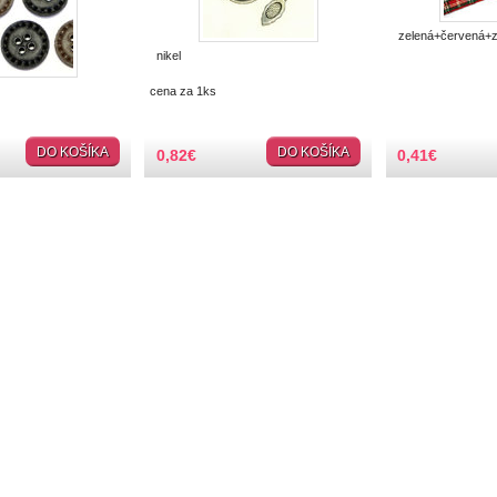
zelená+červená+z
nikel
cena za 1ks
DO KOŠÍKA
DO KOŠÍKA
0,82
€
0,41
€