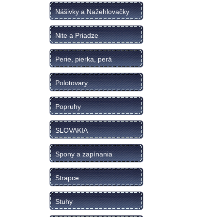
Nášivky a Nažehlovačky
Nite a Priadze
Perie, pierka, perá
Polotovary
Popruhy
SLOVAKIA
Spony a zapínania
Strapce
Stuhy