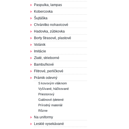
Paspulka, lampas
Kobercovka
Šujtáška
Chránitko nohavicové
Hadovka, zúbkovka
Borty štrasové, plastové
Volánik
Imitácie
Zlaté, strieborné
Bambuľkové
Flitrové, perličkové
Prámik odevný
S kovovým vláknom
Vyšívané, háčkované
Priestorový
Galónové /pletené
Prírodný materiál
Rôzne
Na uniformy
Lesklé vysekávané