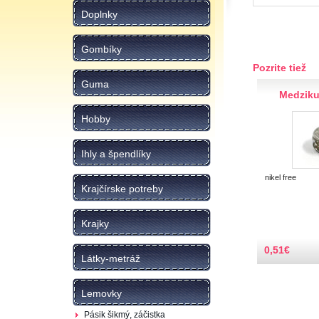
Doplnky
Gombíky
Pozrite tiež
Guma
Medziku
Hobby
Ihly a špendlíky
nikel free
Krajčírske potreby
Krajky
0,51
€
Látky-metráž
Lemovky
Pásik šikmý, záčistka