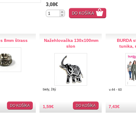
3,08€
DO KOŠÍKA
s 8mm štrass
Nažehlovačka 130x100mm
BURDA st
slon
tunika,
biely, žltý
v.44 - 60
DO KOŠÍKA
DO KOŠÍKA
1,59
€
7,43
€