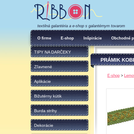
textilná galantéria a e-shop s galantérnym tovarom
O firme
E-shop
Inšpirácie
Obchodné p
TIPY NA DARČEKY
PRÁMIK KOB
Zľavnené
E-shop
Lemo
Aplikácie
Bižutérny kútik
Burda strihy
Dekorácie