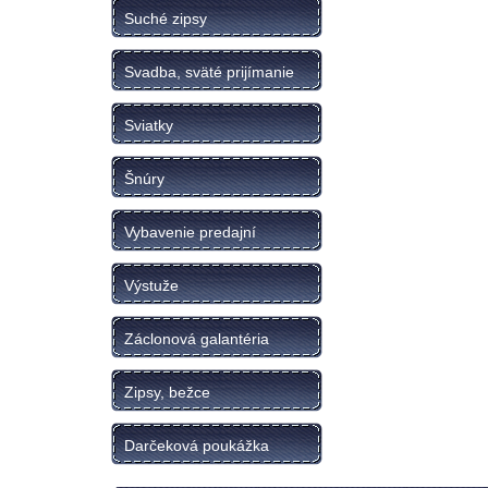
Suché zipsy
Svadba, sväté prijímanie
Sviatky
Šnúry
Vybavenie predajní
Výstuže
Záclonová galantéria
Zipsy, bežce
Darčeková poukážka