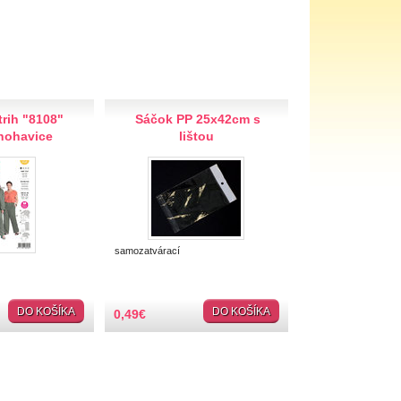
rih "8108"
Sáčok PP 25x42cm s
 nohavice
lištou
samozatvárací
DO KOŠÍKA
DO KOŠÍKA
0,49
€