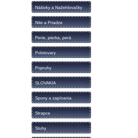
Nášivky a Nažehlovačky
Nite a Priadze
Perie, pierka, perá
Polotovary
Popruhy
SLOVAKIA
Spony a zapínania
Strapce
Stuhy