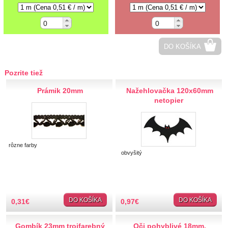
Hobby
Ihly a špendlíky
DO KOŠÍKA
Krajčírske potreby
Pozrite tiež
Krajky
Prámik 20mm
Nažehlovačka 120x60mm
netopier
Látky-metráž
Lemovky
Pásik šikmý, záčistka
rôzne farby
obvyšitý
Paspulka, lampas
Kobercovka
Šujtáška
Chránitko nohavicové
DO KOŠÍKA
DO KOŠÍKA
0,31
€
0,97
€
Hadovka, zúbkovka
Borty štrasové, plastové
Gombík 23mm trojfarebný
Oči pohyblivé 18mm,