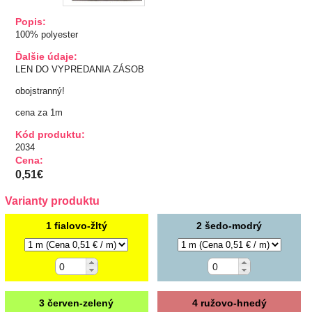
TIPY NA DARČEKY
Popis:
100% polyester
Zľavnené
Ďalšie údaje:
LEN DO VYPREDANIA ZÁSOB
Aplikácie
obojstranný!
cena za 1m
Bižutérny kútik
Kód produktu:
2034
Burda strihy
Cena:
0,51€
Dekorácie
Varianty produktu
Doplnky
1 fialovo-žltý
2 šedo-modrý
Gombíky
Guma
3 červen-zelený
4 ružovo-hnedý