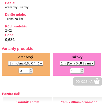
Popis:
TIPY NA DARČEKY
oranžový, ružový
Ďalšie údaje:
Zľavnené
cena za 1m
Kód produktu:
Aplikácie
2402
Cena:
0,68€
Bižutérny kútik
Varianty produktu
Burda strihy
oranžový
ružový
Dekorácie
Doplnky
DO KOŠÍKA
Gombíky
Pozrite tiež
Guma
Gombík 15mm
Prámik 30mm ornament