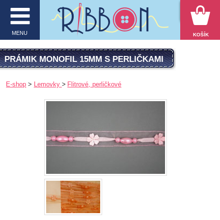
VYHĽADÁVANIE
MENU
KOŠÍK
MENU
PRÁMIK MONOFIL 15MM S PERLIČKAMI
O firme
E-shop
Lemovky
Flitrové, perličkové
E-shop
Inšpirácie
Obchodné podmienky
Kontakt
Ochrana osobných údajov
KATEGÓRIE PRODUKTOV