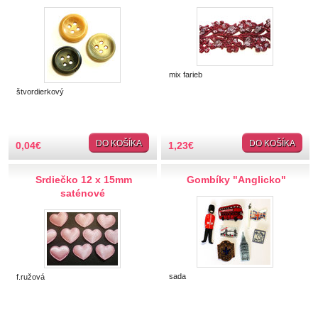
Hobby
Ihly a špendlíky
mix farieb
Krajčírske potreby
štvordierkový
Krajky
DO KOŠÍKA
DO KOŠÍKA
0,04
€
1,23
€
Látky-metráž
Srdiečko 12 x 15mm
Gombíky "Anglicko"
Lemovky
saténové
Pásik šikmý, záčistka
Paspulka, lampas
Kobercovka
Šujtáška
Chránitko nohavicové
sada
f.ružová
Hadovka, zúbkovka
Borty štrasové, plastové