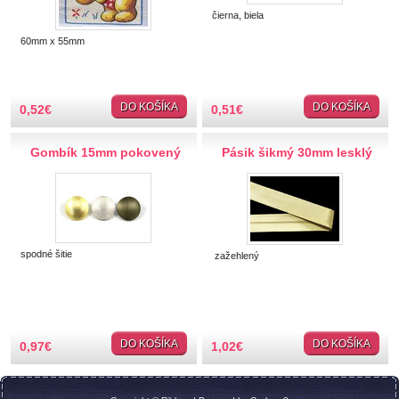
Hobby
čierna, biela
60mm x 55mm
Ihly a špendlíky
Krajčírske potreby
DO KOŠÍKA
DO KOŠÍKA
0,52
€
0,51
€
Krajky
Gombík 15mm pokovený
Pásik šikmý 30mm lesklý
Látky-metráž
Lemovky
Pásik šikmý, záčistka
spodné šitie
zažehlený
Paspulka, lampas
Kobercovka
Šujtáška
DO KOŠÍKA
DO KOŠÍKA
Chránitko nohavicové
0,97
€
1,02
€
Hadovka, zúbkovka
Borty štrasové, plastové