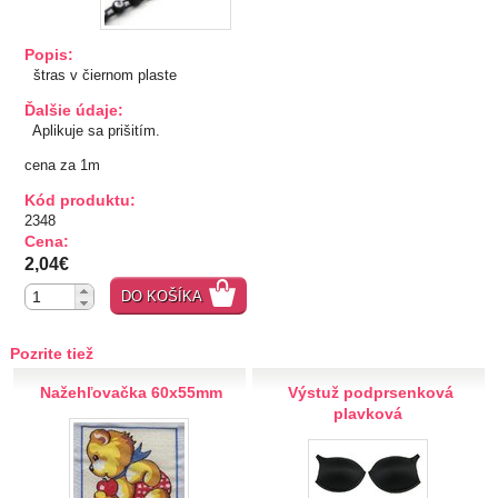
TIPY NA DARČEKY
Popis:
štras v čiernom plaste
Zľavnené
Ďalšie údaje:
Aplikuje sa prišitím.
Aplikácie
cena za 1m
Bižutérny kútik
Kód produktu:
2348
Cena:
Burda strihy
2,04€
DO KOŠÍKA
Dekorácie
Doplnky
Pozrite tiež
Nažehľovačka 60x55mm
Výstuž podprsenková
Gombíky
plavková
Guma