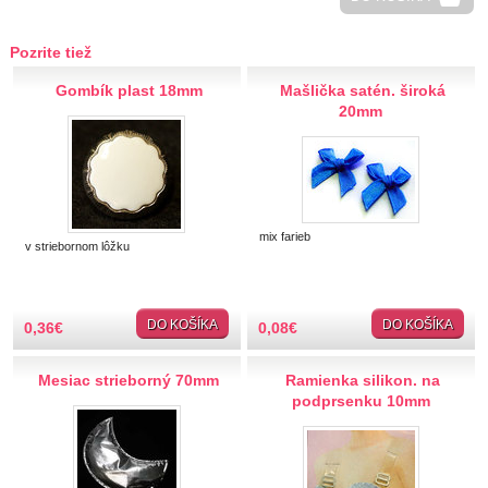
Hobby
Pozrite tiež
Ihly a špendlíky
Gombík plast 18mm
Mašlička satén. široká
20mm
Krajčírske potreby
Krajky
Látky-metráž
mix farieb
v striebornom lôžku
Lemovky
Pásik šikmý, záčistka
DO KOŠÍKA
DO KOŠÍKA
0,36
€
0,08
€
Paspulka, lampas
Kobercovka
Mesiac strieborný 70mm
Ramienka silikon. na
Šujtáška
podprsenku 10mm
Chránitko nohavicové
Hadovka, zúbkovka
Borty štrasové, plastové