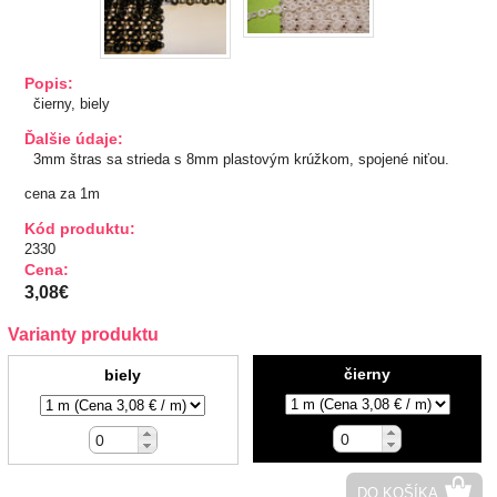
TIPY NA DARČEKY
Popis:
Zľavnené
čierny, biely
Ďalšie údaje:
Aplikácie
3mm štras sa strieda s 8mm plastovým krúžkom, spojené niťou.
Bižutérny kútik
cena za 1m
Kód produktu:
Burda strihy
2330
Cena:
3,08€
Dekorácie
Varianty produktu
Doplnky
čierny
biely
Gombíky
Guma
DO KOŠÍKA