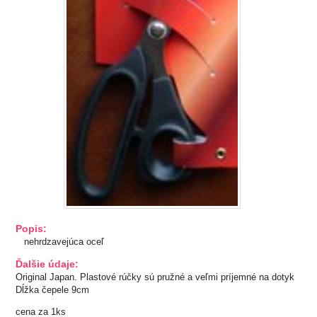
TIPY NA DARČEKY
Zľavnené
Aplikácie
Bižutérny kútik
Burda strihy
Dekorácie
Doplnky
Popis:
nehrdzavejúca oceľ
Gombíky
Ďalšie údaje:
Original Japan. Plastové rúčky sú pružné a veľmi príjemné na dotyk
Dĺžka čepele 9cm
Guma
cena za 1ks