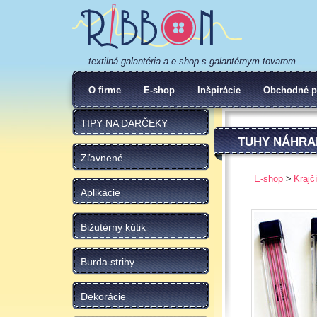
textilná galantéria a e-shop s galantérnym tovarom
O firme
E-shop
Inšpirácie
Obchodné p
TIPY NA DARČEKY
TUHY NÁHRA
Zľavnené
E-shop
Krajč
Aplikácie
Bižutérny kútik
Burda strihy
Dekorácie