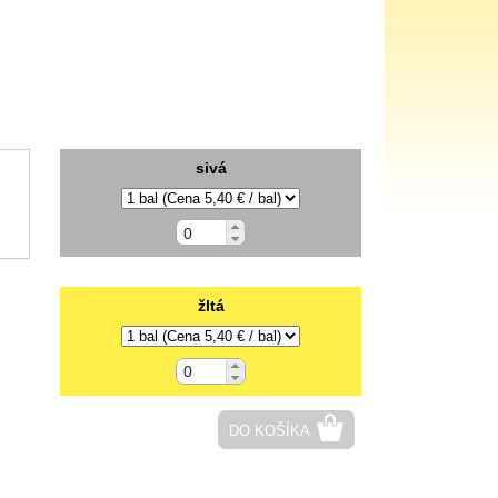
sivá
žltá
DO KOŠÍKA