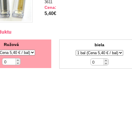
3611
Cena:
5,40€
duktu
Ružová
biela