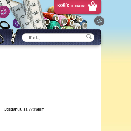
KOŠÍK
je prázdny
. Odstraňujú sa vypraním.