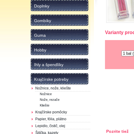
Doplnky
Gombíky
Varianty pro
Guma
Hobby
Ihly a špendlíky
Krajčírske potreby
Nožnice, nože, kliešte
Nožnice
Nože, rezače
Kliešte
Krajčírske pomôcky
Papier, fólia, plátno
Lepidlo, čistič, olej
Pozrite tiež
Šitíčka, kazety