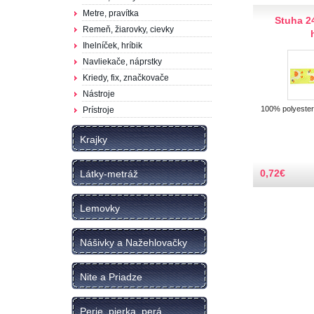
Metre, pravítka
Stuha 2
Remeň, žiarovky, cievky
Ihelníček, hríbik
Navliekače, náprstky
Kriedy, fix, značkovače
Nástroje
100% polyester
Prístroje
Krajky
0,72
€
Látky-metráž
Lemovky
Nášivky a Nažehlovačky
Nite a Priadze
Perie, pierka, perá