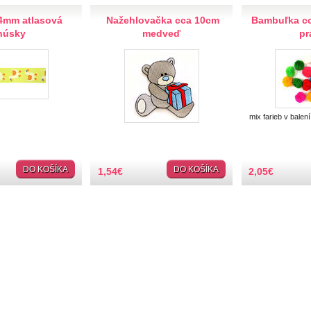
4mm atlasová
Nažehlovačka cca 10cm
Bambuľka c
húsky
medveď
pr
mix farieb v balení
DO KOŠÍKA
DO KOŠÍKA
1,54
€
2,05
€