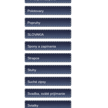
Polotovary
Popruhy
SLOVAKIA
Spony a zapínania
Strapce
Stuhy
Suché zipsy
Svadba, sväté prijímanie
Sviatky