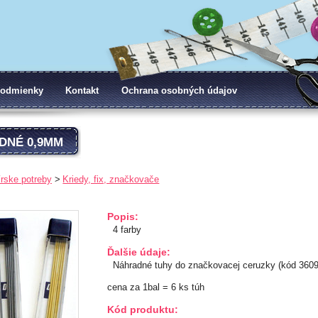
odmienky
Kontakt
Ochrana osobných údajov
DNÉ 0,9MM
írske potreby
Kriedy, fix, značkovače
Popis:
4 farby
Ďalšie údaje:
Náhradné tuhy do značkovacej ceruzky (kód 3609)
cena za 1bal = 6 ks túh
Kód produktu: