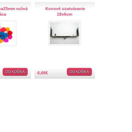
ca25mm ručná
Kovové uzatváranie
áca
18x6cm
DO KOŠÍKA
DO KOŠÍKA
6,66
€