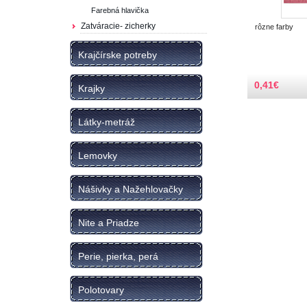
Farebná hlavička
Zatváracie- zicherky
rôzne farby
Krajčírske potreby
0,41
€
Krajky
Látky-metráž
Lemovky
Nášivky a Nažehlovačky
Nite a Priadze
Perie, pierka, perá
Polotovary