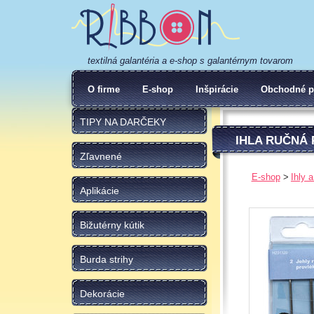
textilná galantéria a e-shop s galantérnym tovarom
O firme
E-shop
Inšpirácie
Obchodné p
TIPY NA DARČEKY
IHLA RUČNÁ 
Zľavnené
E-shop
Ihly 
Aplikácie
Bižutérny kútik
Burda strihy
Dekorácie