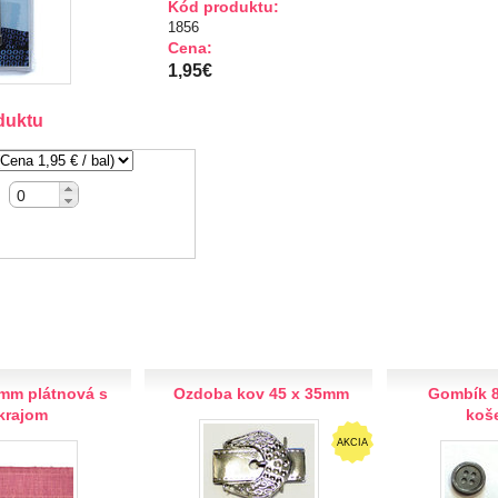
Kód produktu:
1856
Cena:
1,95€
duktu
mm plátnová s
Ozdoba kov 45 x 35mm
Gombík 
krajom
koš
AKCIA