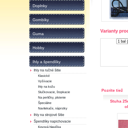
Doplnky
Gombíky
Varianty pro
Guma
Hobby
Ihly a špendlíky
Ihly na ručné šitie
Klasické
Vyšívacie
Ihly na kožu
Pozrite tiež
Slučkovacie, štopkacie
Na perličky, plstenie
Stuha 25
Špeciálne
o
Navliekače, náprstky
Ihly na strojové šitie
Špendlíky napichovacie
Kovová hlavička