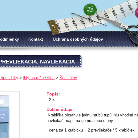
odmienky
Kontakt
Ochrana osobných údajov
PREVLIEKACIA, NAVLIEKACIA
a špendlíky
Ihly na ručné šitie
Špeciálne
Popis:
2 ks
Ďalšie údaje:
Krabička obsahuje jednu hrubú tupú ihlu vhodnú na 
navliekač, napr. na gumu alebo stuhy.
cena za 1 krabičku = 2 prevliekače / 5 krabičiek