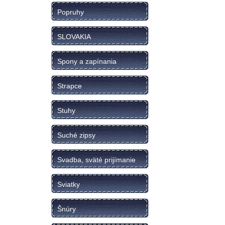
Popruhy
SLOVAKIA
Spony a zapínania
Strapce
Stuhy
Suché zipsy
Svadba, sväté prijímanie
Sviatky
Šnúry