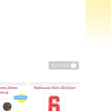
DO KOŠÍKA
8mm,10mm
Našívacie číslo 22x11cm
eľový
VÝPREDAJ
AKCIA