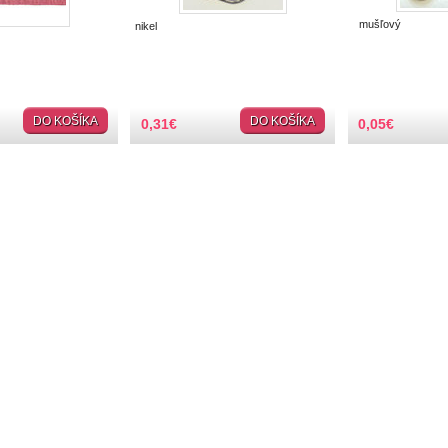
mušľový
nikel
DO KOŠÍKA
DO KOŠÍKA
0,31
€
0,05
€