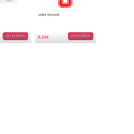
veľké červené
DO KOŠÍKA
DO KOŠÍKA
0,10
€