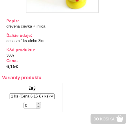
TIPY NA DARČEKY
Popis:
Zľavnené
drevená cievka + ihlica
Ďalšie údaje:
Aplikácie
cena za 1ks alebo 3ks
Kód produktu:
Bižutérny kútik
3607
Cena:
Burda strihy
6,15€
Varianty produktu
Dekorácie
žltý
Doplnky
Gombíky
DO KOŠÍKA
Guma