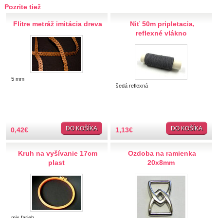
Hobby
Pozrite tiež
Plstenie
Flitre metráž imitácia dreva
Niť 50m pripletacia,
reflexné vlákno
Pletenie, háčkovanie
Ihlice a príslušenstvo
Pomôcky
Háčiky pletacie
5 mm
Šitie
šedá reflexná
Sieťovanie, frivolitkovanie
Vyšívanie
Predlohy na vyšívanie
DO KOŠÍKA
DO KOŠÍKA
0,42
€
1,13
€
Výšívacie nite a priadze
Patchwork,quiltovanie
Kruh na vyšívanie 17cm
Ozdoba na ramienka
Nástroje, strojčeky
plast
20x8mm
Polystyrénové polotovary
Krabičky a dózy
Výplň
Kreatívna tvorba
mix farieb