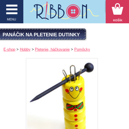
VYHĽADÁVANIE
MENU
KOŠÍK
MENU
PANÁČIK NA PLETENIE DUTINKY
O firme
E-shop
Hobby
Pletenie, háčkovanie
Pomôcky
E-shop
Inšpirácie
Obchodné podmienky
Kontakt
Ochrana osobných údajov
KATEGÓRIE PRODUKTOV