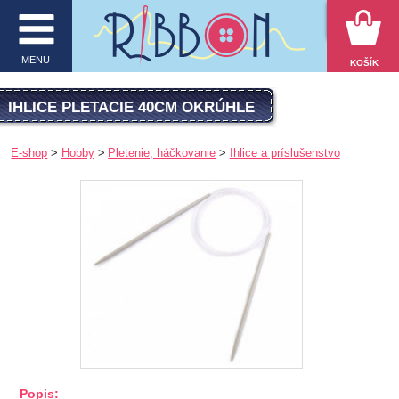
VYHĽADÁVANIE
MENU
KOŠÍK
MENU
IHLICE PLETACIE 40CM OKRÚHLE
O firme
E-shop
Hobby
Pletenie, háčkovanie
Ihlice a príslušenstvo
E-shop
Inšpirácie
Obchodné podmienky
Kontakt
Ochrana osobných údajov
KATEGÓRIE PRODUKTOV
Popis: