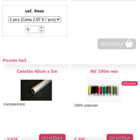
Hobby
veľ. 4mm
Plstenie
Pletenie, háčkovanie
Ihlice a príslušenstvo
Pomôcky
DO KOŠÍKA
Háčiky pletacie
Šitie
Pozrite tiež
Sieťovanie, frivolitkovanie
Vyšívanie
Celofán 60cm x 5m
Niť 100m mix
Predlohy na vyšívanie
Výšívacie nite a priadze
NOVINKA
Patchwork,quiltovanie
Nástroje, strojčeky
transparentný
100% polyester
Polystyrénové polotovary
Krabičky a dózy
Výplň
Kreatívna tvorba
DO KOŠÍKA
DO KOŠÍKA
2,67
€
2,20
€