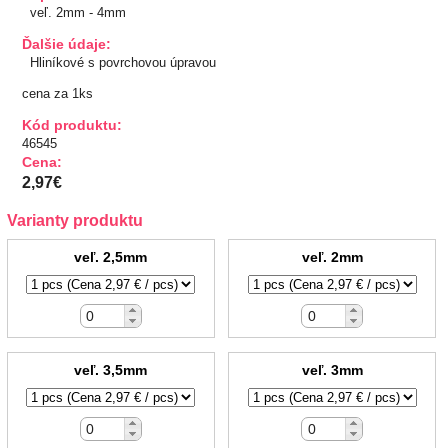
veľ. 2mm - 4mm
TIPY NA DARČEKY
Ďalšie údaje:
Hliníkové s povrchovou úpravou
Zľavnené
cena za 1ks
Kód produktu:
Aplikácie
46545
Cena:
Bižutérny kútik
2,97€
Varianty produktu
Burda strihy
veľ. 2,5mm
veľ. 2mm
Dekorácie
Doplnky
Gombíky
veľ. 3,5mm
veľ. 3mm
Guma