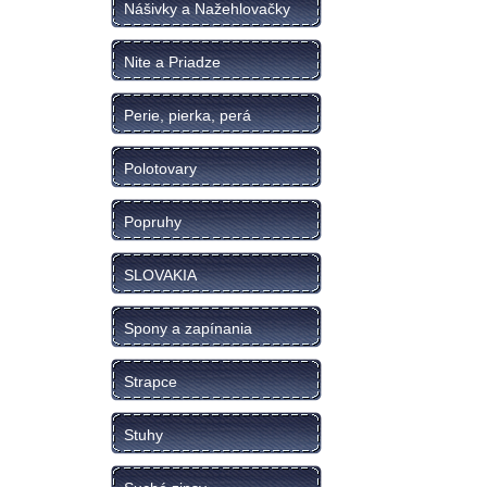
Nášivky a Nažehlovačky
Nite a Priadze
Perie, pierka, perá
Polotovary
Popruhy
SLOVAKIA
Spony a zapínania
Strapce
Stuhy