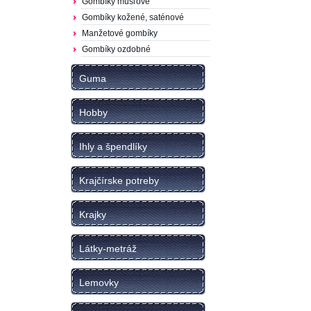
Gombíky mušľové
Gombíky kožené, saténové
Manžetové gombíky
Gombíky ozdobné
Guma
Hobby
Ihly a špendlíky
Krajčírske potreby
Krajky
Látky-metráž
Lemovky