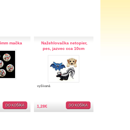
5mm mačka
Nažehlovačka netopier,
pes, jazvec cca 10cm
vyšívaná
DO KOŠÍKA
DO KOŠÍKA
1,28
€