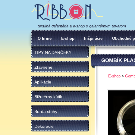
textilná galantéria a e-shop s galantérnym tovarom
O firme
E-shop
Inšpirácie
Obchodné p
TIPY NA DARČEKY
GOMBÍK PLAS
Zľavnené
E-shop
Gomb
Aplikácie
Bižutérny kútik
Burda strihy
Dekorácie