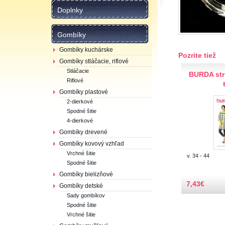
Doplnky
Gombíky
Gombíky kuchárske
Pozrite tiež
Gombíky stláčacie, riflové
Stláčacie
BURDA stri
Riflové
Gombíky plastové
2-dierkové
Spodné šitie
4-dierkové
Gombíky drevené
Gombíky kovový vzhľad
Vrchné šitie
v. 34 - 44
Spodné šitie
Gombíky bielizňové
7,43
€
Gombíky detské
Sady gombíkov
Spodné šitie
Vrchné šitie