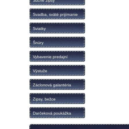
Suché zipsy
Svadba, sväté prijímanie
Sviatky
Šnúry
Vybavenie predajní
Výstuže
Záclonová galantéria
Zipsy, bežce
Darčeková poukážka