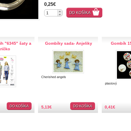
0,25€
DO KOŠÍKA
h "6345" šaty a
Gombíky sada- Anjeliky
Gombík 1
tričko
Cherished angels
plastový
DO KOŠÍKA
DO KOŠÍKA
5,13
€
0,41
€