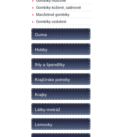
Gombíky mušľové
Gombíky kožené, saténové
Manžetové gombíky
Gombíky ozdobné
Guma
Hobby
Ihly a špendlíky
Krajčírske potreby
Krajky
Látky-metráž
Lemovky