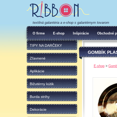
textilná galantéria a e-shop s galantérnym tovarom
O firme
E-shop
Inšpirácie
Obchodné p
TIPY NA DARČEKY
GOMBÍK PLA
Zľavnené
E-shop
Gomb
Aplikácie
Bižutérny kútik
Burda strihy
Dekorácie