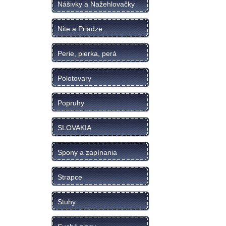
Nášivky a Nažehlovačky
Nite a Priadze
Perie, pierka, perá
Polotovary
Popruhy
SLOVAKIA
Spony a zapínania
Strapce
Stuhy