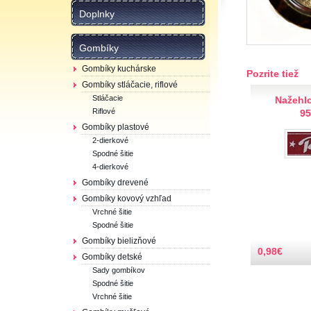
Doplnky
Gombíky
Gombíky kuchárske
Pozrite tiež
Gombíky stláčacie, riflové
Stláčacie
Nažehl
Riflové
9
Gombíky plastové
2-dierkové
Spodné šitie
4-dierkové
Gombíky drevené
Gombíky kovový vzhľad
Vrchné šitie
Spodné šitie
Gombíky bielizňové
0,98
€
Gombíky detské
Sady gombíkov
Spodné šitie
Vrchné šitie