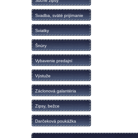
Suché zipsy
Svadba, sväté prijímanie
Sviatky
Šnúry
Vybavenie predajní
Výstuže
Záclonová galantéria
Zipsy, bežce
Darčeková poukážka