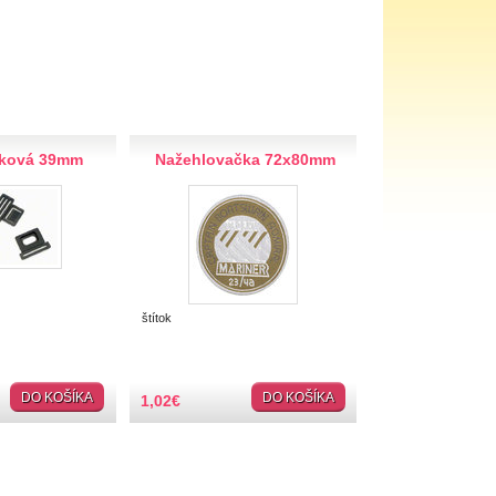
aková 39mm
Nažehlovačka 72x80mm
štítok
DO KOŠÍKA
DO KOŠÍKA
1,02
€