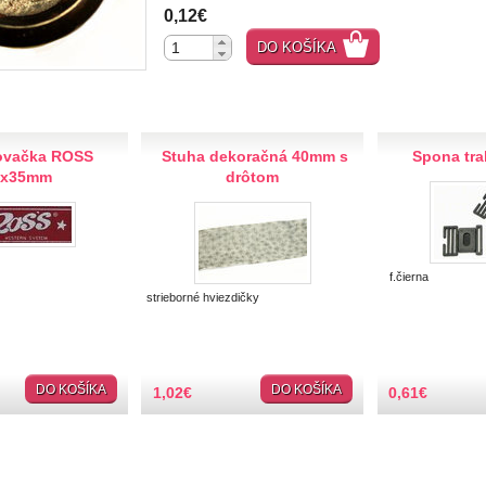
0,12€
DO KOŠÍKA
ovačka ROSS
Stuha dekoračná 40mm s
Spona tr
5x35mm
drôtom
f.čierna
strieborné hviezdičky
DO KOŠÍKA
DO KOŠÍKA
1,02
€
0,61
€