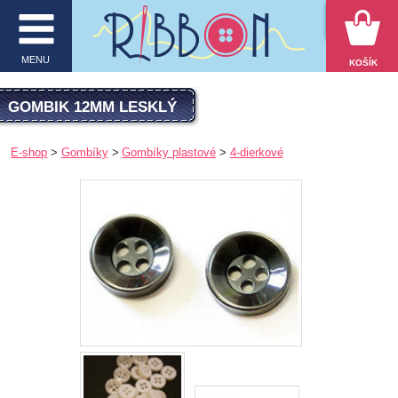
VYHĽADÁVANIE
MENU
KOŠÍK
MENU
GOMBIK 12MM LESKLÝ
O firme
E-shop
Gombíky
Gombíky plastové
4-dierkové
E-shop
Inšpirácie
Obchodné podmienky
Kontakt
Ochrana osobných údajov
KATEGÓRIE PRODUKTOV