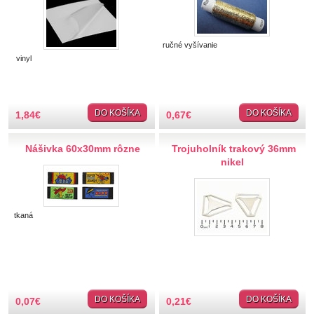
Gombíky ozdobné
Guma
ručné vyšívanie
vinyl
Hobby
Ihly a špendlíky
DO KOŠÍKA
DO KOŠÍKA
1,84
€
0,67
€
Krajčírske potreby
Nášivka 60x30mm rôzne
Trojuholník trakový 36mm
nikel
Krajky
Látky-metráž
tkaná
Lemovky
Nášivky a Nažehlovačky
DO KOŠÍKA
DO KOŠÍKA
Nite a Priadze
0,07
€
0,21
€