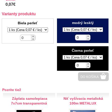
0,07€
Riflové
Gombíky plastové
Varianty produktu
2-dierkové
modrý lesklý
Biela perleť
Spodné šitie
4-dierkové
Gombíky drevené
Gombíky kovový vzhľad
Vrchné šitie
Čierna perleť
Spodné šitie
Gombíky bielizňové
Gombíky detské
Sady gombíkov
DO KOŠÍKA
Spodné šitie
Vrchné šitie
Pozrite tiež
Gombíky mušľové
Záplata samolepiaca
Niť vyšívacia metalická
Gombíky kožené, saténové
7x7cm transparentná
100m METALUX
Manžetové gombíky