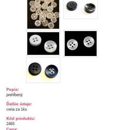
TIPY NA DARČEKY
Zľavnené
Aplikácie
Bižutérny kútik
Burda strihy
Dekorácie
Popis:
Doplnky
prehĺbený
Ďalšie údaje:
Gombíky
cena za 1ks
Gombíky kuchárske
Kód produktu:
Gombíky stláčacie, riflové
2465
Cena:
Stláčacie