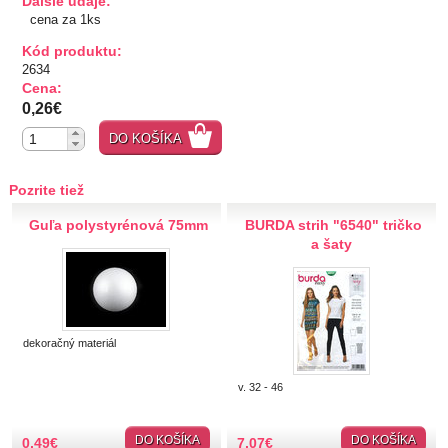
Ďalšie údaje:
cena za 1ks
TIPY NA DARČEKY
Kód produktu:
2634
Zľavnené
Cena:
0,26€
Aplikácie
DO KOŠÍKA
Bižutérny kútik
Pozrite tiež
Burda strihy
Guľa polystyrénová 75mm
BURDA strih "6540" tričko
a šaty
Dekorácie
Doplnky
dekoračný materiál
Gombíky
v. 32 - 46
Gombíky kuchárske
Gombíky stláčacie, riflové
DO KOŠÍKA
DO KOŠÍKA
0,49
€
7,07
€
Stláčacie