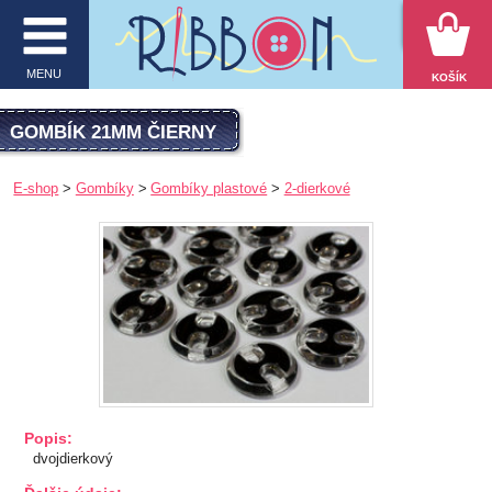
VYHĽADÁVANIE
MENU
KOŠÍK
MENU
GOMBÍK 21MM ČIERNY
O firme
E-shop
Gombíky
Gombíky plastové
2-dierkové
E-shop
Inšpirácie
Obchodné podmienky
Kontakt
Ochrana osobných údajov
Popis:
dvojdierkový
KATEGÓRIE PRODUKTOV