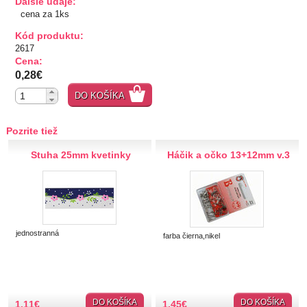
Ďalšie údaje:
cena za 1ks
TIPY NA DARČEKY
Kód produktu:
2617
Zľavnené
Cena:
0,28€
Aplikácie
DO KOŠÍKA
Bižutérny kútik
Pozrite tiež
Burda strihy
Stuha 25mm kvetinky
Háčik a očko 13+12mm v.3
Dekorácie
Doplnky
jednostranná
farba čierna,nikel
Gombíky
Gombíky kuchárske
Gombíky stláčacie, riflové
DO KOŠÍKA
DO KOŠÍKA
1,11
€
1,45
€
Stláčacie