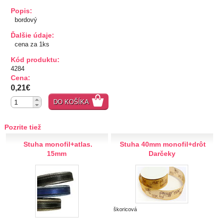
Popis:
TIPY NA DARČEKY
bordový
Ďalšie údaje:
Zľavnené
cena za 1ks
Kód produktu:
Aplikácie
4284
Cena:
Bižutérny kútik
0,21€
DO KOŠÍKA
Burda strihy
Pozrite tiež
Dekorácie
Stuha monofil+atlas.
Stuha 40mm monofil+drôt
15mm
Darčeky
Doplnky
Gombíky
Gombíky kuchárske
Gombíky stláčacie, riflové
škoricová
Stláčacie