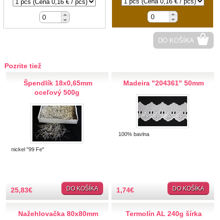
Riflové
Gombíky plastové
2-dierkové
DO KOŠÍKA
Spodné šitie
4-dierkové
Pozrite tiež
Gombíky drevené
Špendlík 18x0,65mm
Madeira "204361" 50mm
Gombíky kovový vzhľad
oceľový 500g
Vrchné šitie
Spodné šitie
Gombíky bielizňové
100% bavlna
Gombíky detské
Sady gombíkov
nickel "99 Fe"
Spodné šitie
Vrchné šitie
Gombíky mušľové
DO KOŠÍKA
DO KOŠÍKA
25,83
€
1,74
€
Gombíky kožené, saténové
Manžetové gombíky
Nažehlovačka 80x80mm
Termolín AL 240g šírka