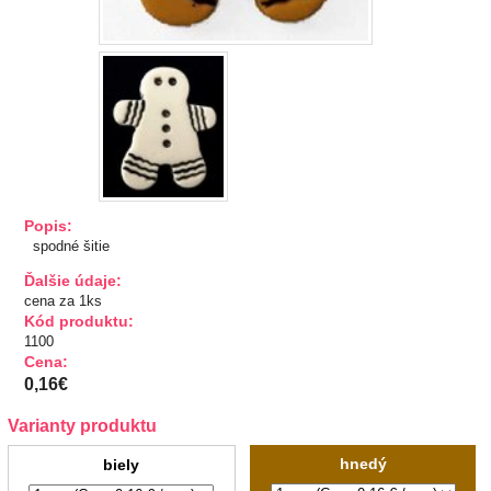
TIPY NA DARČEKY
Zľavnené
Aplikácie
Bižutérny kútik
Popis:
Burda strihy
spodné šitie
Ďalšie údaje:
Dekorácie
cena za 1ks
Kód produktu:
1100
Doplnky
Cena:
0,16€
Gombíky
Varianty produktu
Gombíky kuchárske
hnedý
Gombíky stláčacie, riflové
biely
Stláčacie