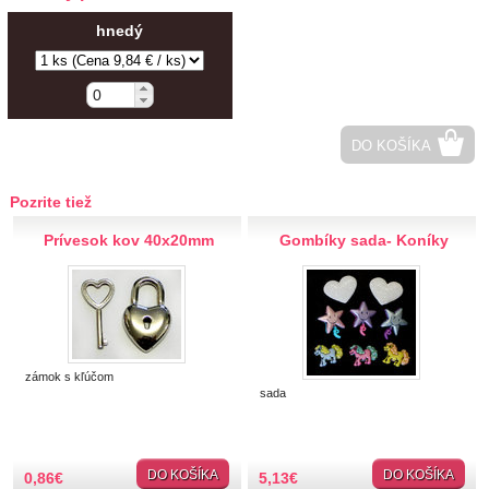
Vrecúška
Tašky, ruksaky
hnedý
Kabelky
Kravaty, motýliky
Traky, opasky
Dámsky kútik
DO KOŠÍKA
Vlasové doplnky
Motorkárske doplnky
Pozrite tiež
Nažehlovačky, nášivky
Prívesok kov 40x20mm
Gombíky sada- Koníky
Zipsy, spony
Šatky, opasky, doplnky
Šatky
Šatky 50x50cm
Šatky 70x70cm
zámok s kľúčom
Šatky 100x100cm
sada
Ponožky
Tričká
DO KOŠÍKA
DO KOŠÍKA
0,86
€
5,13
€
Gombíky