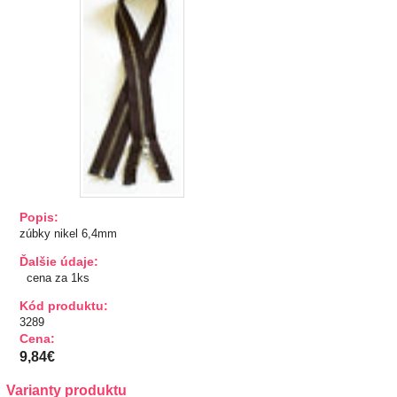
TIPY NA DARČEKY
Zľavnené
Aplikácie
Bižutérny kútik
Burda strihy
Popis:
zúbky nikel 6,4mm
Dekorácie
Ďalšie údaje:
cena za 1ks
Doplnky
Kód produktu:
Brošne, odznaky
3289
Náramky, Náhrdelníky
Cena:
Prívesky
9,84€
Tašky a vrecúška, kabelky
Varianty produktu