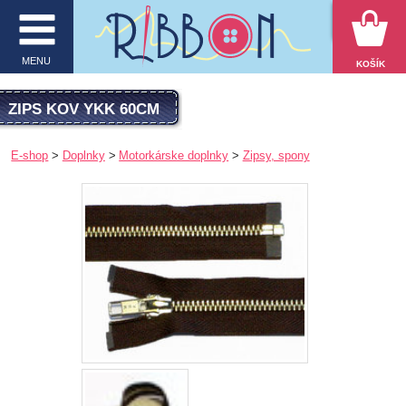
VYHĽADÁVANIE
MENU
KOŠÍK
MENU
ZIPS KOV YKK 60CM
O firme
E-shop
Doplnky
Motorkárske doplnky
Zipsy, spony
E-shop
Inšpirácie
Obchodné podmienky
Kontakt
Ochrana osobných údajov
KATEGÓRIE PRODUKTOV