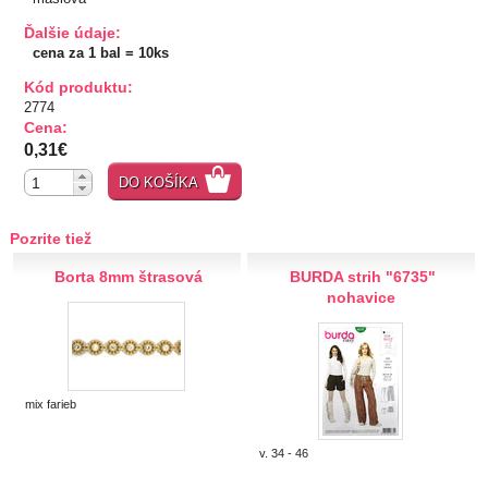
TIPY NA DARČEKY
Ďalšie údaje:
cena za 1 bal = 10ks
Zľavnené
Kód produktu:
2774
Cena:
Aplikácie
0,31€
Kovové, plastové
DO KOŠÍKA
Prerážacie
"Pyramídky"
Pozrite tiež
Prišívacie
Borta 8mm štrasová
BURDA strih "6735"
Nažehlovacie, prilepovacie
nohavice
Šróbovacie
Navliekacie
Oči, nos,tvár
Kvetinky
mix farieb
Taftové skladané
Tyl, satén, monofil
v. 34 - 46
Semišové, háčkované