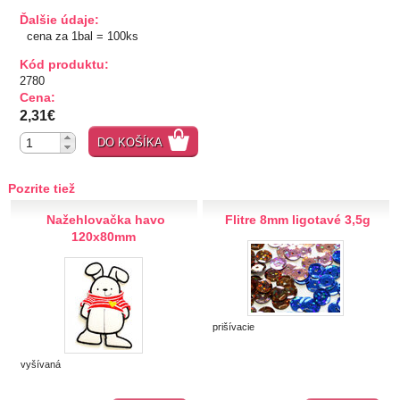
Ďalšie údaje:
TIPY NA DARČEKY
cena za 1bal = 100ks
Kód produktu:
Zľavnené
2780
Cena:
Aplikácie
2,31€
Kovové, plastové
DO KOŠÍKA
Prerážacie
"Pyramídky"
Pozrite tiež
Prišívacie
Nažehlovačka havo
Flitre 8mm ligotavé 3,5g
Nažehlovacie, prilepovacie
120x80mm
Šróbovacie
Navliekacie
Oči, nos,tvár
Kvetinky
prišívacie
Taftové skladané
Tyl, satén, monofil
vyšívaná
Semišové, háčkované