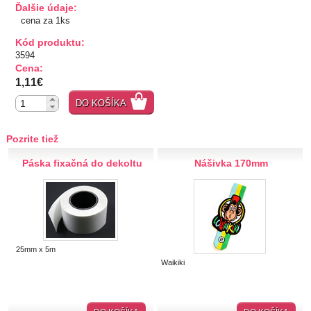
Ďalšie údaje:
TIPY NA DARČEKY
cena za 1ks
Kód produktu:
Zľavnené
3594
Cena:
1,11€
Aplikácie
DO KOŠÍKA
Kovové, plastové
Prerážacie
Pozrite tiež
"Pyramídky"
Prišívacie
Páska fixačná do dekoltu
Nášivka 170mm
Nažehlovacie, prilepovacie
Šróbovacie
Navliekacie
Oči, nos,tvár
Kvetinky
25mm x 5m
Waikiki
Taftové skladané
Tyl, satén, monofil
Semišové, háčkované