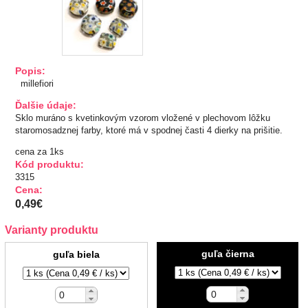
TIPY NA DARČEKY
Zľavnené
Popis:
millefiori
Aplikácie
Ďalšie údaje:
Kovové, plastové
Sklo muráno s kvetinkovým vzorom vložené v plechovom lôžku
Prerážacie
staromosadznej farby, ktoré má v spodnej časti 4 dierky na prišitie.
"Pyramídky"
cena za 1ks
Prišívacie
Kód produktu:
Nažehlovacie, prilepovacie
3315
Cena:
Šróbovacie
0,49€
Navliekacie
Oči, nos,tvár
Varianty produktu
Kvetinky
guľa čierna
guľa biela
Taftové skladané
Tyl, satén, monofil
Semišové, háčkované