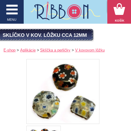
VYHĽADÁVANIE
MENU
KOŠÍK
MENU
SKLÍČKO V KOV. LÔŽKU CCA 12MM
O firme
E-shop
Aplikácie
Sklíčka a perličky
V kovovom lôžku
E-shop
Inšpirácie
Obchodné podmienky
Kontakt
Ochrana osobných údajov
KATEGÓRIE PRODUKTOV