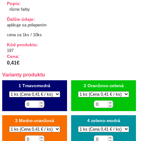
Popis:
TIPY NA DARČEKY
rôzne farby
Ďalšie údaje:
Zľavnené
aplikuje sa prilepením
cena za 1ks / 10ks
Aplikácie
Kód produktu:
Kovové, plastové
197
Cena:
Prerážacie
0,41€
"Pyramídky"
Prišívacie
Varianty produktu
Nažehlovacie, prilepovacie
1 Tmavomodrá
2 Oranžovo-zelená
Šróbovacie
Navliekacie
Oči, nos,tvár
Kvetinky
Taftové skladané
3 Modro-oranžová
4 zeleno-modrá
Tyl, satén, monofil
Semišové, háčkované