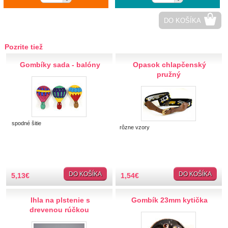
Papierové, umelé
Zlaté, strieborné aplikácie
DO KOŠÍKA
Srdiečka
Saténové
Pozrite tiež
Textilné
Gombíky sada - balóny
Opasok chlapčenský
Zlaté, strieborné
pružný
Háčkované, vyšívané
Plastové detské
Sklíčka a perličky
Prišívacie
spodné šitie
rôzne vzory
V kovovom lôžku
Polperličky
Nažehlovacie, prilepovacie
Ozdobné aplikácie
DO KOŠÍKA
DO KOŠÍKA
5,13
€
1,54
€
Drevené výseky
Flitre, korálky, glitter
Ihla na plstenie s
Gombík 23mm kytička
Flitre
drevenou rúčkou
Korálky