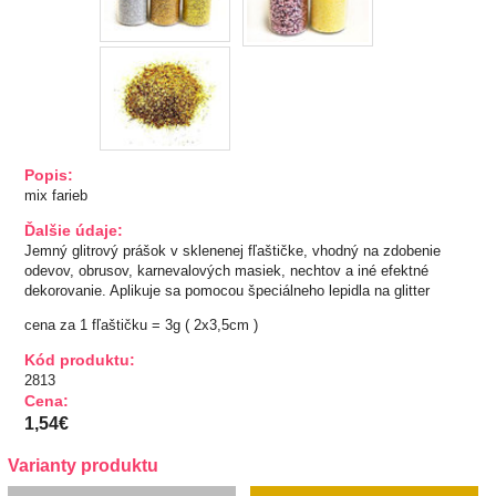
TIPY NA DARČEKY
Zľavnené
Aplikácie
Popis:
Kovové, plastové
mix farieb
Prerážacie
"Pyramídky"
Ďalšie údaje:
Jemný glitrový prášok v sklenenej fľaštičke, vhodný na zdobenie
Prišívacie
odevov, obrusov, karnevalových masiek, nechtov a iné efektné
Nažehlovacie, prilepovacie
dekorovanie. Aplikuje sa pomocou špeciálneho lepidla na glitter
Šróbovacie
cena za 1 fľaštičku = 3g ( 2x3,5cm )
Navliekacie
Kód produktu:
Oči, nos,tvár
2813
Kvetinky
Cena:
Taftové skladané
1,54€
Tyl, satén, monofil
Varianty produktu
Semišové, háčkované