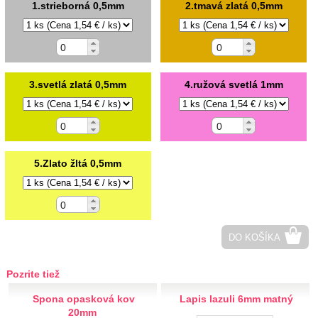
Papierové, umelé
1.strieborná 0,5mm
2.tmavá zlatá 0,5mm
Zlaté, strieborné aplikácie
Srdiečka
Saténové
Textilné
3.svetlá zlatá 0,5mm
4.ružová svetlá 1mm
Zlaté, strieborné
Háčkované, vyšívané
Plastové detské
Sklíčka a perličky
5.Zlato žltá 0,5mm
Prišívacie
V kovovom lôžku
Polperličky
Nažehlovacie, prilepovacie
Ozdobné aplikácie
DO KOŠÍKA
Drevené výseky
Flitre, korálky, glitter
Pozrite tiež
Flitre
Spona opasková kov
Lapis lazuli 6mm matný
Korálky
20mm