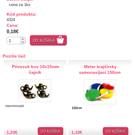
cena za 1ks
TIPY NA DARČEKY
Kód produktu:
4324
Zľavnené
Cena:
0,18€
Aplikácie
DO KOŠÍKA
Kovové, plastové
Prerážacie
Pozrite tiež
"Pyramídky"
Privesok kov 10x15mm
Meter krajčírsky
Prišívacie
čajník
samonavíjací 150cm
Nažehlovacie, prilepovacie
Šróbovacie
Navliekacie
Oči, nos,tvár
staromosadz
Kvetinky
150cm
Taftové skladané
Tyl, satén, monofil
Semišové, háčkované
DO KOŠÍKA
DO KOŠÍKA
1,23
€
1,10
€