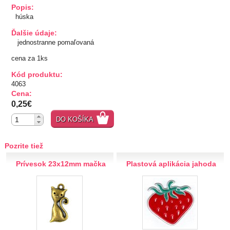
Popis:
TIPY NA DARČEKY
húska
Ďalšie údaje:
Zľavnené
jednostranne pomaľovaná
cena za 1ks
Aplikácie
Kód produktu:
Kovové, plastové
4063
Cena:
Prerážacie
0,25€
"Pyramídky"
Prišívacie
DO KOŠÍKA
Nažehlovacie, prilepovacie
Šróbovacie
Pozrite tiež
Navliekacie
Prívesok 23x12mm mačka
Plastová aplikácia jahoda
Oči, nos,tvár
Kvetinky
Taftové skladané
Tyl, satén, monofil
Semišové, háčkované