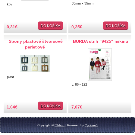
Papierové, umelé
35mm x 35mm
kov
Zlaté, strieborné aplikácie
Srdiečka
Saténové
DO KOŠÍKA
DO KOŠÍKA
0,31
€
0,25
€
Textilné
Zlaté, strieborné
Spony plastové štvorcové
BURDA strih "9425" mikina
perleťové
Háčkované, vyšívané
Plastové detské
Sklíčka a perličky
Prišívacie
plast
V kovovom lôžku
v. 86 - 122
Polperličky
Nažehlovacie, prilepovacie
Ozdobné aplikácie
DO KOŠÍKA
1,64
€
7,07
€
Drevené výseky
Flitre, korálky, glitter
Flitre
Copyright ©
Ribbon
| Powered by
Cyclone3
Korálky